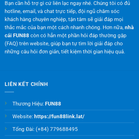
Bạn cần hỗ trợ gì cứ liên lạc ngay nhé. Chúng tôi có đủ
hotline, email, và chat trực tiếp, đội ngũ chăm sóc
khách hàng chuyên nghiệp, tận tâm sẽ giải đáp mọi
thắc mắc của bạn một cách nhanh chóng. Hơn nữa,
nhà
cái FUN88
còn có hẳn một phần hỏi đáp thường gặp
(FAQ) trên website, giúp bạn tự tìm lời giải đáp cho
những câu hỏi đơn giản, tiết kiệm thời gian hiệu quả.
LIÊN KẾT CHÍNH
Thương Hiệu:
FUN88
Website:
https://fun88link.lat/
Tổng Đài: (+84) 779688495