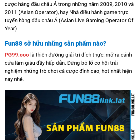
cược hàng đầu châu Á trong những năm 2009, 2010 và
2011 (Asian Operator), hay Nhà điều hành game trực
tuyến hàng đầu châu Á (Asian Live Gaming Operator Of
Year).
Fun88 sở hữu những sản phẩm nào?
PG99.ooo
là thiên đường giải trí đích thực, mở ra cánh
cửa làm giàu đầy hấp dẫn. Đừng bỏ lỡ cơ hội trải
nghiệm những trò chơi cá cược đỉnh cao, hot nhất hiện
nay nhé.