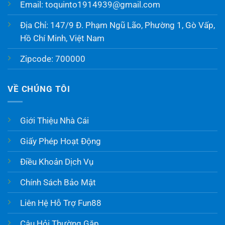
Email:
toquinto1914939@gmail.com
Địa Chỉ: 147/9 Đ. Phạm Ngũ Lão, Phường 1, Gò Vấp,
Hồ Chí Minh, Việt Nam
Zipcode: 700000
VỀ CHÚNG TÔI
Giới Thiệu Nhà Cái
Giấy Phép Hoạt Động
Điều Khoản Dịch Vụ
Chính Sách Bảo Mật
Liên Hệ Hỗ Trợ Fun88
Câu Hỏi Thường Gặp