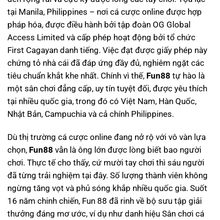
tại Manila, Philippines – nơi cá cược online được hợp
pháp hóa, được điều hành bởi tập đoàn OG Global
Access Limited và cấp phép hoạt động bởi tổ chức
First Cagayan danh tiếng. Việc đạt được giấy phép này
chứng tỏ nhà cái đã đáp ứng đầy đủ, nghiêm ngặt các
tiêu chuẩn khắt khe nhất. Chính vì thế,
Fun88
tự hào là
một sân chơi đẳng cấp, uy tín tuyệt đối, được yêu thích
tại nhiều quốc gia, trong đó có Việt Nam, Hàn Quốc,
Nhật Bản, Campuchia và cả chính Philippines.
Dù thị trường cá cược online đang nở rộ với vô vàn lựa
chọn,
Fun88
vẫn là ông lớn được lòng biết bao người
chơi. Thực tế cho thấy, cứ mười tay chơi thì sáu người
đã từng trải nghiệm tại đây. Số lượng thành viên không
ngừng tăng vọt và phủ sóng khắp nhiều quốc gia. Suốt
16 năm chinh chiến, Fun 88 đã rinh về bộ sưu tập giải
thưởng đáng mơ ước, ví dụ như danh hiệu Sân chơi cá