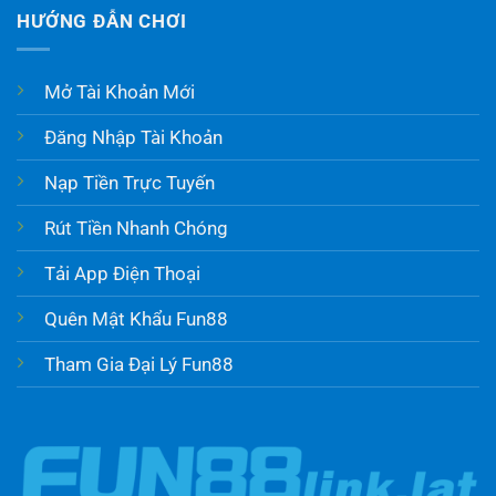
HƯỚNG ĐẪN CHƠI
Mở Tài Khoản Mới
Đăng Nhập Tài Khoản
Nạp Tiền Trực Tuyến
Rút Tiền Nhanh Chóng
Tải App Điện Thoại
Quên Mật Khẩu Fun88
Tham Gia Đại Lý Fun88