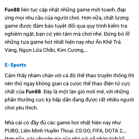
Fun88
liên tục cập nhật những game mới toanh, đáp
ứng mọi nhu cầu của người chơi. Hơn nữa, chất lượng
game được đảm bảo tuyệt đối qua quy trình kiểm tra
nghiêm ngặt, bạn cứ yên tâm mà chơi nhé. Đừng bỏ lỡ
những tựa game hot nhất hiện nay như Ăn Khế Trả
Vàng, Ngọn Lửa Chibi, Kim Cương,…
E-Sports
Cảm thấy nhàm chán với cá độ thể thao truyền thống thì
nên thử ngay không gian cá cược thể thao điện tử cực
chất của
Fun88
. Đây là một làn gió mới mẻ, với những
phần thưởng cực kỳ hấp dẫn đang được rất nhiều người
chơi yêu thích.
Nhà cái có đầy đủ các game hot nhất hiện nay như
PUBG, Liên Minh Huyền Thoại, CS:GO, FIFA, DOTA 2,…
Hơn nữa, các chuyên gia của nhà cái sẽ phân tích kỹ